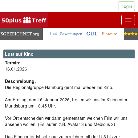
Login
Togg
navig
GUT
SGEZEICHNET
.org
1.441 Bewertungen
Hinweise
Lust auf Kino
Termin:
16.01.2026
Beschreibung:
Die Regionalgruppe Hamburg geht mal wieder ins Kino.
Am Freitag, den 16. Januar 2026, treffen wir uns im Kinocenter
Mundsburg um 18.45 Uhr.
Vor Ort entscheiden wir dann gemeinsam welchen Film wir uns
ansehen wollen. (Es laufen z.B. Avatar 3 und Medicus 2)
Das Kinocenter ist sehr gut zu erreichen mit der U 3 bis zur