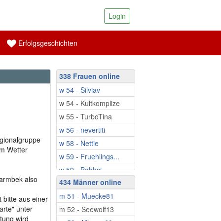
Login
Erfolgsgeschichten
338 Frauen online
w 54 - Silviav
w 54 - Kultkomplize
w 55 - TurboTina
w 56 - nevertiti
egionalgruppe
w 58 - Nettie
em Wetter
w 59 - Fruehlings...
w 59 - Babbsi
Barmbek also
434 Männer online
w 59 - Schatzinsel
m 51 - Muecke81
w 60 - Ringeltine
bitte aus einer
arte" unter
m 52 - Seewolf13
w 60 - Regenbogen88
tung wird