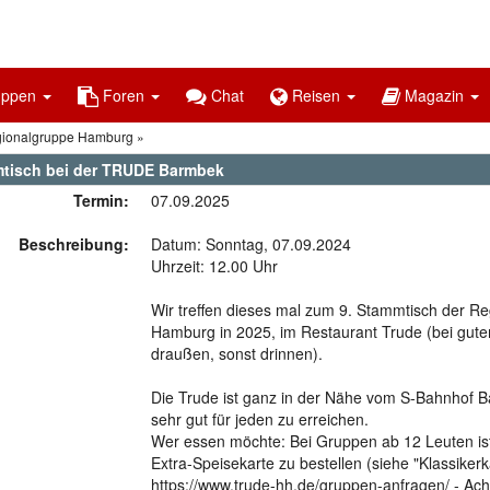
uppen
Foren
Chat
Reisen
Magazin
gionalgruppe Hamburg
tisch bei der TRUDE Barmbek
Termin:
07.09.2025
Beschreibung:
Datum: Sonntag, 07.09.2024
Uhrzeit: 12.00 Uhr
Wir treffen dieses mal zum 9. Stammtisch der R
Hamburg in 2025, im Restaurant Trude (bei gut
draußen, sonst drinnen).
Die Trude ist ganz in der Nähe vom S-Bahnhof 
sehr gut für jeden zu erreichen.
Wer essen möchte: Bei Gruppen ab 12 Leuten ist 
Extra-Speisekarte zu bestellen (siehe "Klassikerk
https://www.trude-hh.de/gruppen-anfragen/ - Ach