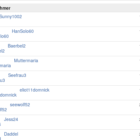
ehmer
Sunny1002
HanSolo60
Baerbel2
Muttermaria
Seefrau3
eliot11domnick
seewolf52
Jess24
Daddel