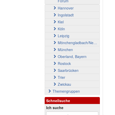
Forum
Hannover
Ingolstadt
Kiel
Köln
Leipzig
Mönchengladbach/Neuss
München
Oberland, Bayern
Rostock
Saarbrücken
Trier
Zwickau
Themengruppen
Schnellsuche
Ich suche