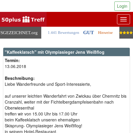
Login
Togg
navig
GUT
SGEZEICHNET
.org
1.441 Bewertungen
Hinweise
"Kaffeeklatsch" mit Olympiasieger Jens Weißflog
Termin:
13.06.2018
Beschreibung:
Liebe Wanderfreunde und Sport-Interessierte,
auf unserer leichten Wanderfahrt von Zwickau über Chemnitz bis
Cranzahl, weiter mit der Fichtelbergdampfeisenbahn nach
Oberwiesenthal
treffen wir von 15.00 Uhr bis 17.00 Uhr
beim Kaffeeklatsch unseren ehemaligen
Skisprung- Olympiasieger Jens Weißflog!
in seinem Hotel-Restaurant.