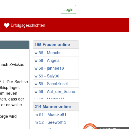
Login
Erfolgsgeschichten
195 Frauen online
..
w 56 - Monche
w 56 - Angela
 nach Zwickau
w 58 - jannee16
w 59 - Saly30
r EU. Der Sachse
w 59 - Schatzinsel
Skispringer.
w 59 - Auf_der_Suche
inem neuen
ten, dass der
w 59 - MartinaM
er es wollte.
214 Männer online
w 60 - Ringeltine
m 51 - Muecke81
w 61 - EsmeWW
sorge wird
m 52 - Seewolf13
w 61 - Siber.Cat