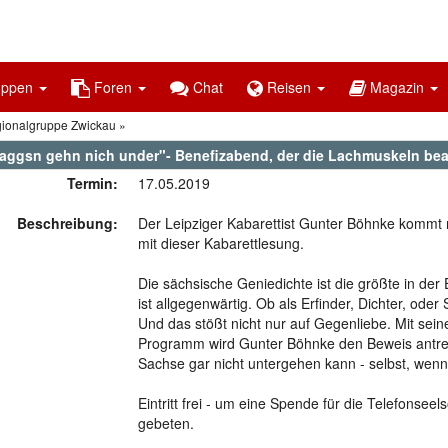
uppen
Foren
Chat
Reisen
Magazin
gionalgruppe Zwickau
Saggsn gehn nich under"- Benefizabend, der die Lachmuskeln bea.
Termin:
17.05.2019
Beschreibung:
Der Leipziger Kabarettist Gunter Böhnke kommt
mit dieser Kabarettlesung.
Die sächsische Geniedichte ist die größte in de
ist allgegenwärtig. Ob als Erfinder, Dichter, oder 
Und das stößt nicht nur auf Gegenliebe. Mit se
Programm wird Gunter Böhnke den Beweis antre
Sachse gar nicht untergehen kann - selbst, wenn 
Eintritt frei - um eine Spende für die Telefonseel
gebeten.