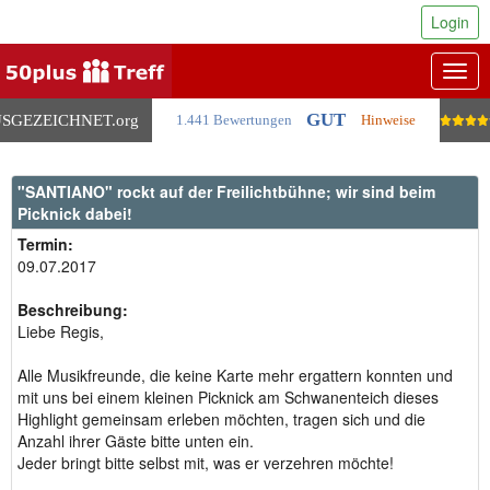
Login
Togg
navig
GUT
SGEZEICHNET
.org
1.441 Bewertungen
Hinweise
"SANTIANO" rockt auf der Freilichtbühne; wir sind beim
Picknick dabei!
Termin:
09.07.2017
Beschreibung:
Liebe Regis,
Alle Musikfreunde, die keine Karte mehr ergattern konnten und
mit uns bei einem kleinen Picknick am Schwanenteich dieses
Highlight gemeinsam erleben möchten, tragen sich und die
Anzahl ihrer Gäste bitte unten ein.
Jeder bringt bitte selbst mit, was er verzehren möchte!