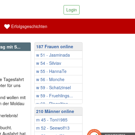
Login
Erfolgsgeschichten
187 Frauen online
g mit S...
w 51 - Jasminada
w 54 - Silviav
w 55 - HannaTe
e Tagesfahrt
w 56 - Monche
ter für uns
w 59 - Schatzinsel
w 59 - Fruehlings...
nd wollen mit
n der Moldau
w 60 - Ringeltine
210 Männer online
w 61 - EsmeWW
nerlebnis!
m 45 - Toni1985
w 61 - Sveti13
ebucht.
m 52 - Seewolf13
w 64 - Elevtheria
 Ausfahrt hat,