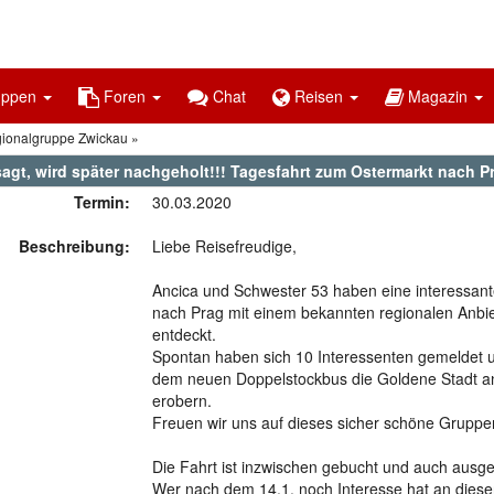
uppen
Foren
Chat
Reisen
Magazin
gionalgruppe Zwickau
gt, wird später nachgeholt!!! Tagesfahrt zum Ostermarkt nach Pra
Termin:
30.03.2020
Beschreibung:
Liebe Reisefreudige,
Ancica und Schwester 53 haben eine interessant
nach Prag mit einem bekannten regionalen Anbie
entdeckt.
Spontan haben sich 10 Interessenten gemeldet u
dem neuen Doppelstockbus die Goldene Stadt a
erobern.
Freuen wir uns auf dieses sicher schöne Gruppe
Die Fahrt ist inzwischen gebucht und auch ausg
Wer nach dem 14.1. noch Interesse hat an dieser