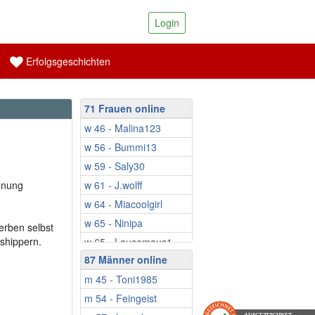
Login
Erfolgsgeschichten
71 Frauen online
w 46 - Malina123
w 56 - Bummi13
w 59 - Saly30
nnung
w 61 - J.wolff
w 64 - Miacoolgirl
w 65 - Ninipa
erben selbst
shippern.
w 65 - Lausemaus1
87 Männer online
w 66 - Herbstrose
m 45 - Toni1985
w 66 - leiderbezlos
m 54 - Feingeist
w 69 - agapanta