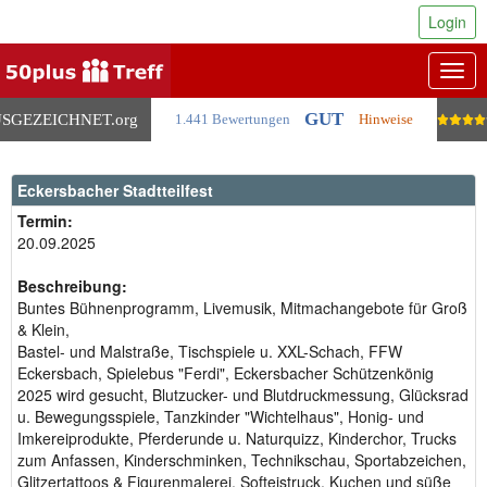
Login
Togg
navig
GUT
SGEZEICHNET
.org
1.441 Bewertungen
Hinweise
Eckersbacher Stadtteilfest
Termin:
20.09.2025
Beschreibung:
Buntes Bühnenprogramm, Livemusik, Mitmachangebote für Groß
& Klein,
Bastel- und Malstraße, Tischspiele u. XXL-Schach, FFW
Eckersbach, Spielebus "Ferdi", Eckersbacher Schützenkönig
2025 wird gesucht, Blutzucker- und Blutdruckmessung, Glücksrad
u. Bewegungsspiele, Tanzkinder "Wichtelhaus", Honig- und
Imkereiprodukte, Pferderunde u. Naturquizz, Kinderchor, Trucks
zum Anfassen, Kinderschminken, Technikschau, Sportabzeichen,
Glitzertattoos & Figurenmalerei, Softeistruck, Kuchen und süße