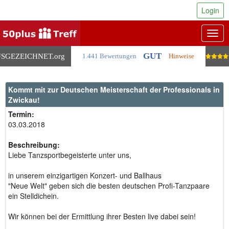
Login
Togg
navig
GUT
SGEZEICHNET
.org
1.441 Bewertungen
Hinweise
Kommt mit zur Deutschen Meisterschaft der Professionals in
Zwickau!
Termin:
03.03.2018
Beschreibung:
Liebe Tanzsportbegeisterte unter uns,
in unserem einzigartigen Konzert- und Ballhaus
"Neue Welt" geben sich die besten deutschen Profi-Tanzpaare
ein Stelldichein.
Wir können bei der Ermittlung ihrer Besten live dabei sein!