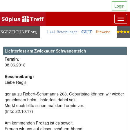
Login
Togg
navig
GUT
SGEZEICHNET
.org
1.441 Bewertungen
Hinweise
Lichterfest am Zwickauer Schwanenteich
Termin:
08.06.2018
Beschreibung:
Liebe Regis,
genau zu Robert-Schumanns 208. Geburtstag können wir wieder
gemeinsam beim Lichterfest dabei sein.
Merkt euch bitte schon mal den Termin vor.
(Info: 22.10.17)
Am kommenden Freitag ist es soweit.
Freuen wir uns auf diesen schönen Abend!