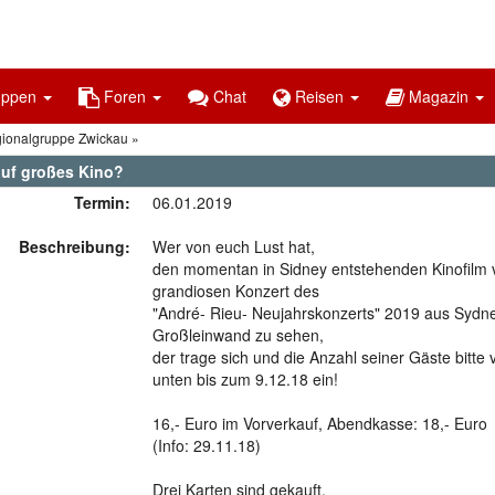
uppen
Foren
Chat
Reisen
Magazin
gionalgruppe Zwickau
auf großes Kino?
Termin:
06.01.2019
Beschreibung:
Wer von euch Lust hat,
den momentan in Sidney entstehenden Kinofilm 
grandiosen Konzert des
"André- Rieu- Neujahrskonzerts" 2019 aus Sydn
Großleinwand zu sehen,
der trage sich und die Anzahl seiner Gäste bitte v
unten bis zum 9.12.18 ein!
16,- Euro im Vorverkauf, Abendkasse: 18,- Euro
(Info: 29.11.18)
Drei Karten sind gekauft.