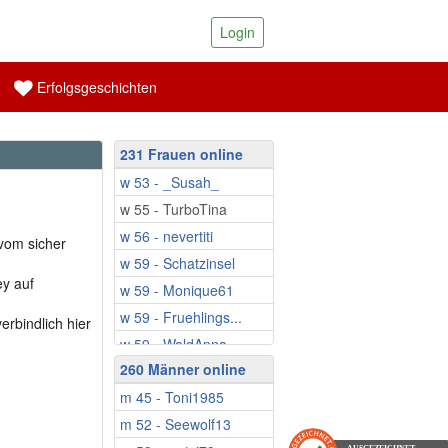
Login
Erfolgsgeschichten
231 Frauen online
w 53 - _Susah_
w 55 - TurboTina
w 56 - nevertiti
vom sicher
w 59 - Schatzinsel
ey auf
w 59 - Monique61
w 59 - Fruehlings...
erbindlich hier
w 59 - WaldAnna
260 Männer online
w 60 - Zizzibee
m 45 - Toni1985
w 60 - Ringeltine
m 52 - Seewolf13
w 61 - EsmeWW