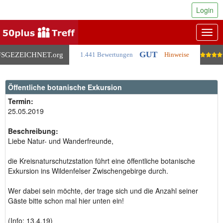
Login
Togg
navig
GUT
SGEZEICHNET
.org
1.441 Bewertungen
Hinweise
Öffentliche botanische Exkursion
Termin:
25.05.2019
Beschreibung:
Liebe Natur- und Wanderfreunde,
die Kreisnaturschutzstation führt eine öffentliche botanische
Exkursion ins Wildenfelser Zwischengebirge durch.
Wer dabei sein möchte, der trage sich und die Anzahl seiner
Gäste bitte schon mal hier unten ein!
(Info: 13.4.19)