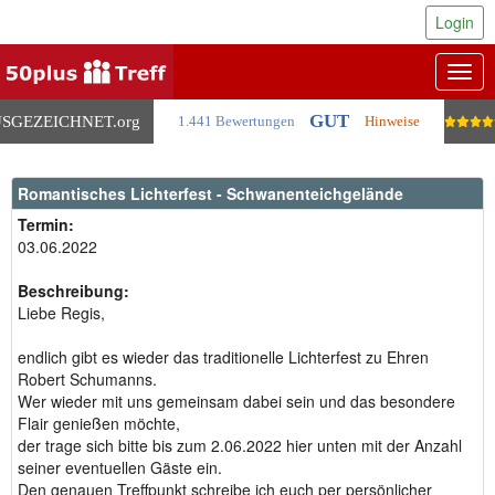
Login
Togg
navig
GUT
SGEZEICHNET
.org
1.441 Bewertungen
Hinweise
Romantisches Lichterfest - Schwanenteichgelände
Termin:
03.06.2022
Beschreibung:
Liebe Regis,
endlich gibt es wieder das traditionelle Lichterfest zu Ehren
Robert Schumanns.
Wer wieder mit uns gemeinsam dabei sein und das besondere
Flair genießen möchte,
der trage sich bitte bis zum 2.06.2022 hier unten mit der Anzahl
seiner eventuellen Gäste ein.
Den genauen Treffpunkt schreibe ich euch per persönlicher