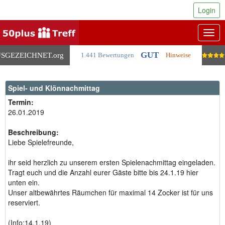
Login
Togg
navig
GUT
SGEZEICHNET
.org
1.441 Bewertungen
Hinweise
Spiel- und Klönnachmittag
Termin:
26.01.2019
Beschreibung:
Liebe Spielefreunde,
ihr seid herzlich zu unserem ersten Spielenachmittag eingeladen.
Tragt euch und die Anzahl eurer Gäste bitte bis 24.1.19 hier
unten ein.
Unser altbewährtes Räumchen für maximal 14 Zocker ist für uns
reserviert.
(Info:14.1.19)