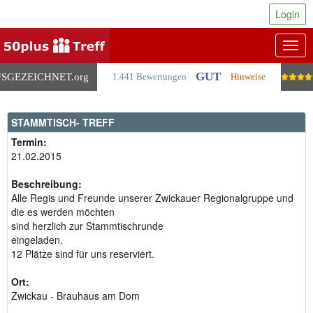
Login
Togg
navig
GUT
SGEZEICHNET
.org
1.441 Bewertungen
Hinweise
STAMMTISCH- TREFF
Termin:
21.02.2015
Beschreibung:
Alle Regis und Freunde unserer Zwickauer Regionalgruppe und
die es werden möchten
sind herzlich zur Stammtischrunde
eingeladen.
12 Plätze sind für uns reserviert.
Ort:
Zwickau - Brauhaus am Dom