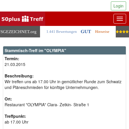
Login
Togg
navig
GUT
SGEZEICHNET
.org
1.441 Bewertungen
Hinweise
Stammtisch-Treff im "OLYMPIA"
Termin:
21.03.2015
Beschreibung:
Wir treffen uns ab 17.00 Uhr in gemütlicher Runde zum Schwatz
und Pläneschmieden für künftige Unternehmungen.
Ort:
Restaurant "OLYMPIA" Clara- Zetkin- Straße 1
Treffpunkt:
ab 17.00 Uhr