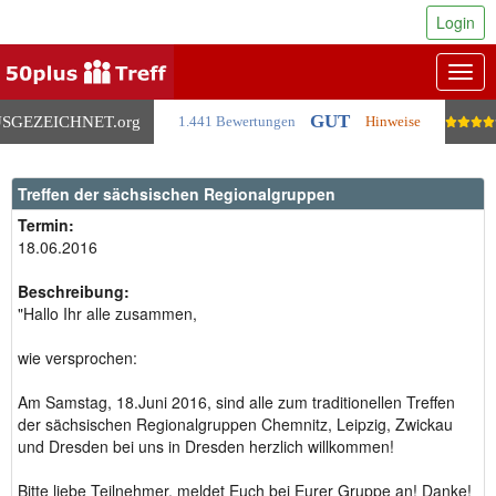
Login
Togg
navig
GUT
SGEZEICHNET
.org
1.441 Bewertungen
Hinweise
Treffen der sächsischen Regionalgruppen
Termin:
18.06.2016
Beschreibung:
"Hallo Ihr alle zusammen,
wie versprochen:
Am Samstag, 18.Juni 2016, sind alle zum traditionellen Treffen
der sächsischen Regionalgruppen Chemnitz, Leipzig, Zwickau
und Dresden bei uns in Dresden herzlich willkommen!
Bitte liebe Teilnehmer, meldet Euch bei Eurer Gruppe an! Danke!