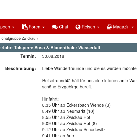
uppen
Foren
Chat
Reisen
Magazin
gionalgruppe Zwickau
rfahrt Talsperre Sosa & Blauenthaler Wasserfall
Termin:
30.08.2018
Beschreibung:
Liebe Wanderfreunde und die es werden möchte
Reisefreund42 hält für uns eine interessante Wa
schöne Erzgebirge bereit.
Hinfahrt:
8.35 Uhr ab Eckersbach Wende (3)
8.49 Uhr ab Neumarkt (10)
8.55 Uhr an Zwickau Hbf
9.09 Uhr ab Zwickau Hbf (8)
9.12 Uhr ab Zwickau Schedewitz
9.41 Uhr an Aue