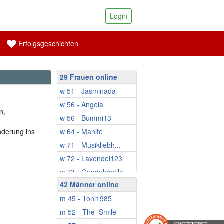
Login
Erfolgsgeschichten
29 Frauen online
w 51 - Jasminada
w 56 - Angela
n,
w 56 - Bummi13
nderung ins
w 64 - Manife
w 71 - Musikliebh...
w 72 - Lavendel123
w 73 - Gundulabella
42 Männer online
w 75 - Seefrau3
m 45 - Toni1985
w 75 - MariaSim
m 52 - The_Smile
w 76 - Heidilein50