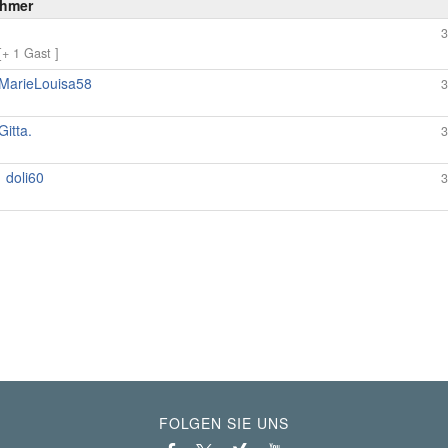
ehmer
3
[+ 1 Gast ]
MarieLouisa58
3
Gitta.
3
doli60
3
FOLGEN SIE UNS