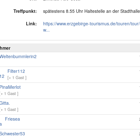
Treffpunkt:
spätestens 8.55 Uhr Haltestelle an der Stadthalle
Link:
https://www.erzgebirge-tourismus.de/touren/tour
w...
ehmer
Weltenbummlerin2
Filter112
[+ 1 Gast ]
PinaMerlot
[+ 1 Gast ]
Gitta.
[+ 1 Gast ]
Friesea
Schwester53