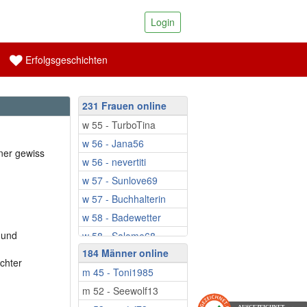
Login
Erfolgsgeschichten
231 Frauen online
w 55 - TurboTina
w 56 - Jana56
ner gewiss
w 56 - nevertiti
w 57 - Sunlove69
w 57 - Buchhalterin
w 58 - Badewetter
 und
w 58 - Salome68
184 Männer online
w 59 - Tine26
chter
m 45 - Toni1985
w 59 - Schatzinsel
m 52 - Seewolf13
w 59 - Fruehlings...