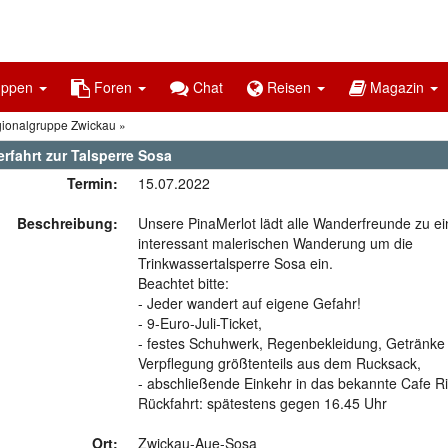
uppen
Foren
Chat
Reisen
Magazin
gionalgruppe Zwickau
rfahrt zur Talsperre Sosa
Termin:
15.07.2022
Beschreibung:
Unsere PinaMerlot lädt alle Wanderfreunde zu ei
interessant malerischen Wanderung um die
Trinkwassertalsperre Sosa ein.
Beachtet bitte:
- Jeder wandert auf eigene Gefahr!
- 9-Euro-Juli-Ticket,
- festes Schuhwerk, Regenbekleidung, Getränke
Verpflegung größtenteils aus dem Rucksack,
- abschließende Einkehr in das bekannte Cafe Ri
Rückfahrt: spätestens gegen 16.45 Uhr
Ort:
Zwickau-Aue-Sosa