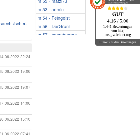
m 53 - matzi73
w 59 - Mariposa67
AUSGEZEICHNET
.org
Kundenbewertungen
m 53 - admin
w 59 - Babbsi
GUT
m 54 - Feingeist
w 59 - WaldAnna
4.16
/ 5.00
/saechsischer-
m 56 - DerGruni
w 60 - Ringeltine
1.441 Bewertungen
von hier,
m 57 - haembuerga
w 60 - Katrin.66
ausgezeichnet.org
m 58 - Guenther123
w 61 - EsmeWW
Hinweis zu den Bewertungen
m 58 - Garry331
w 61 - J.wolff
14.06.2022 22:24
m 59 - Peter311
w 61 - Sveti13
m 59 - UweAlfref
w 61 - Kerstin23
15.06.2022 19:06
m 60 - Albert2025
w 62 - Ventimiglia
m 60 - NachtEule26
w 62 - Lieblingsm...
15.06.2022 19:07
m 60 - Ostseemaik1
w 63 - deckchen
m 60 - Holzmann
w 64 - Miacoolgirl
17.06.2022 14:06
m 60 - Maulwurf
w 64 - Manife
m 60 - Rom1965
20.06.2022 15:10
w 64 - Silbermond16
m 60 - Oldgermeny
w 64 - BerlinerNo...
21.06.2022 07:41
m 61 - ChrisKA
w 65 - Snoopy3