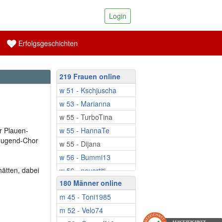
Login
Erfolgsgeschichten
219 Frauen online
w 51 - Kschjuscha
w 53 - Marianna
w 55 - TurboTina
r Plauen-
w 55 - HannaTe
Jugend-Chor
w 55 - Dijana
w 56 - Bummi13
ätten, dabei
w 56 - nevertiti
180 Männer online
w 58 - Badewetter
m 45 - Toni1985
w 58 - Salome68
m 52 - Velo74
w 58 - jannee16