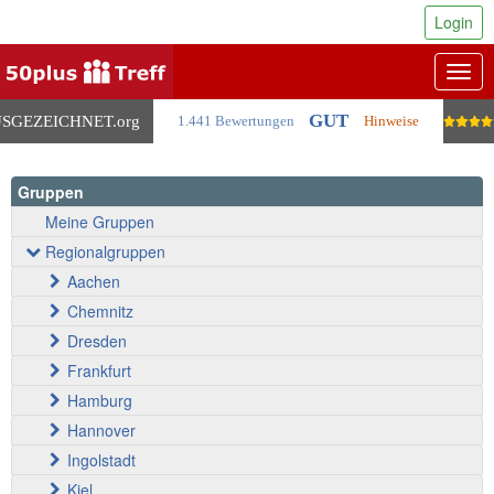
Login
Togg
navig
GUT
SGEZEICHNET
.org
1.441 Bewertungen
Hinweise
Gruppen
Meine Gruppen
Regionalgruppen
Aachen
Chemnitz
Dresden
Frankfurt
Hamburg
Hannover
Ingolstadt
Kiel