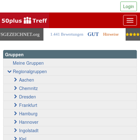
Login
Togg
navig
GUT
SGEZEICHNET
.org
1.441 Bewertungen
Hinweise
Gruppen
Meine Gruppen
Regionalgruppen
Aachen
Chemnitz
Dresden
Frankfurt
Hamburg
Hannover
Ingolstadt
Kiel